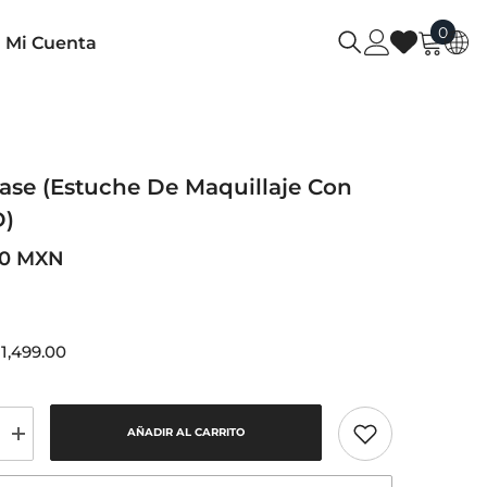
0
0
Mi Cuenta
item
ase (Estuche De Maquillaje Con
D)
00 MXN
 1,499.00
AÑADIR AL CARRITO
Increase
quantity
for