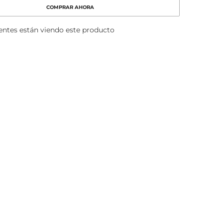
To
COMPRAR AHORA
Go
Case
(Estuche
ientes están viendo este producto
de
Maquillaje
con
Luz
LED)