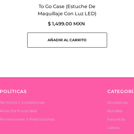
To Go Case (Estuche De
Maquillaje Con Luz LED)
$ 1,499.00 MXN
AÑADIR AL CARRITO
POLÍTICAS
CATEGORÍ
Términos Y Condiciones
Accesorios
Aviso De Privacidad
Bundles
Promociones Y Restricciones
Favoritos
Labios