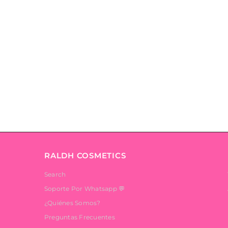
RALDH COSMETICS
Search
Soporte Por Whatsapp 💬
¿Quiénes Somos?
Preguntas Frecuentes