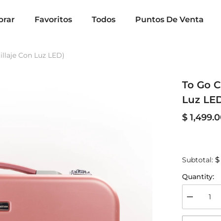
rar
Favoritos
Todos
Puntos De Venta
llaje Con Luz LED)
To Go C
Luz LE
$ 1,499.
$
Subtotal:
Quantity:
Decrease
quantity
for